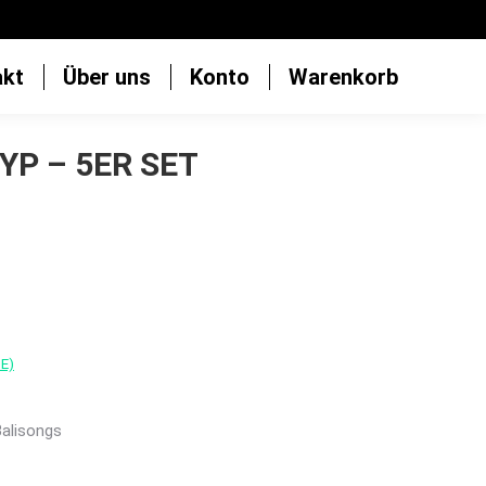
akt
Über uns
Konto
Warenkorb
P – 5ER SET
DE)
alisongs