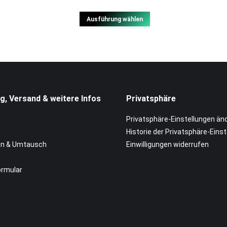
auf.
Dieses
Ausführung wählen
Die
Produkt
Optionen
weist
können
mehrere
auf
Varianten
der
auf.
Produktseite
g, Versand & weitere Infos
Privatsphäre
Die
gewählt
Optionen
Privatsphäre-Einstellungen än
werden
können
Historie der Privatsphäre-Eins
auf
n & Umtausch
Einwilligungen widerrufen
der
Produktseite
ormular
gewählt
werden