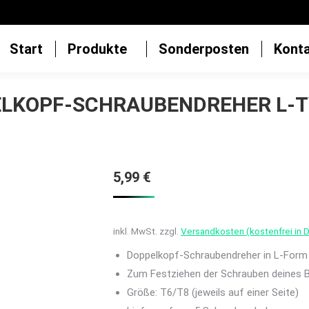
Start
Produkte
Sonderposten
Kont
ELKOPF-SCHRAUBENDREHER L-TY
5,99
€
inkl. MwSt.
zzgl.
Versandkosten (kostenfrei in 
Doppelkopf-Schraubendreher in L-Form
Zum Festziehen der Schrauben deines B
Größe: T6/T8 (jeweils auf einer Seite)