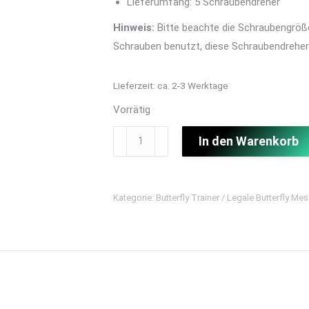
Lieferumfang: 5 Schraubendreher
Hinweis:
Bitte beachte die Schraubengröße
Schrauben benutzt, diese Schraubendreher
Lieferzeit:
ca. 2-3 Werktage
Vorrätig
T6/T8
In den Warenkorb
Doppelkopf-
Schraubendreher
L-
Kategorie:
Butterfly Trainer / Legale Butterfly Me
Typ
-
5er
Set
Menge