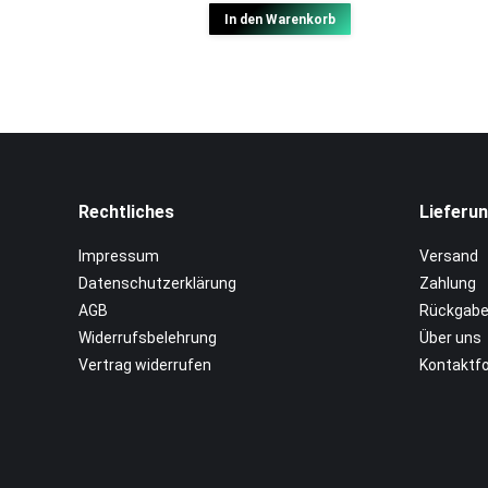
In den Warenkorb
auf.
Die
Optionen
können
auf
der
Produktseite
Rechtliches
Lieferun
gewählt
Impressum
Versand
werden
Datenschutzerklärung
Zahlung
AGB
Rückgabe
Widerrufsbelehrung
Über uns
Vertrag widerrufen
Kontaktf