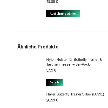
49,99
€
Dieses
Ausführung wählen
Produkt
weist
mehrere
Varianten
auf.
Ähnliche Produkte
Die
Optionen
Nylon Holster für Butterfly Trainer &
Taschenmesser – 3er-Pack
können
5,99
€
auf
der
Dieses
Details
Produktseite
Produkt
gewählt
Haller Butterfly Trainer Silber (80391)
weist
werden
20,99
€
mehrere
Varianten