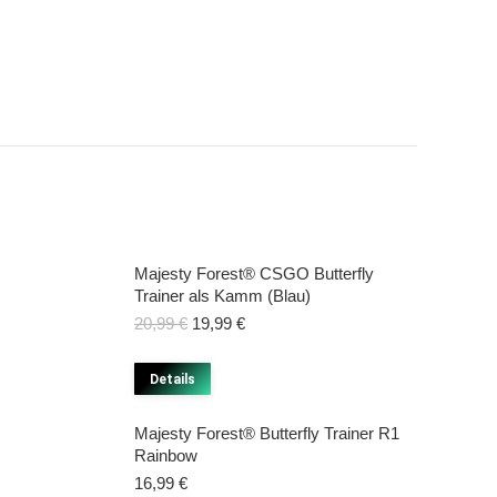
Majesty Forest® CSGO Butterfly
Trainer als Kamm (Blau)
Ursprünglicher
Aktueller
20,99
€
19,99
€
Preis
Preis
war:
ist:
Details
20,99 €
19,99 €.
Majesty Forest® Butterfly Trainer R1
Rainbow
16,99
€