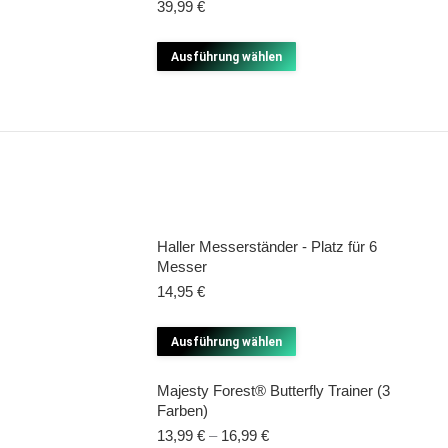
39,99
€
Dieses
Ausführung wählen
Produkt
weist
mehrere
Varianten
auf.
Die
Optionen
Haller Messerständer - Platz für 6
Messer
können
14,95
€
auf
der
Dieses
Ausführung wählen
Produktseite
Produkt
gewählt
Majesty Forest® Butterfly Trainer (3
weist
werden
Farben)
mehrere
13,99
€
–
16,99
€
Varianten