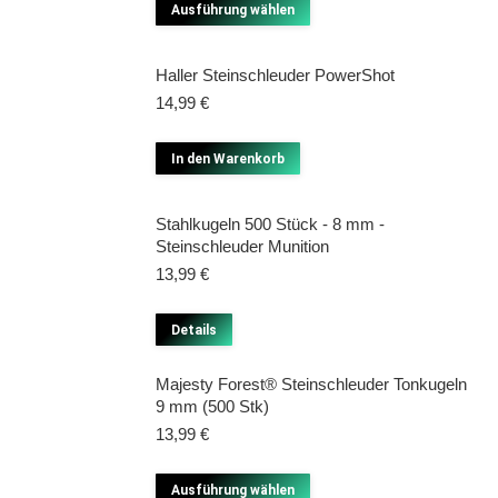
Dieses
Ausführung wählen
Produkt
weist
Haller Steinschleuder PowerShot
mehrere
14,99
€
Varianten
auf.
In den Warenkorb
Die
Optionen
Stahlkugeln 500 Stück - 8 mm -
Steinschleuder Munition
können
13,99
€
auf
der
Details
Produktseite
gewählt
Majesty Forest® Steinschleuder Tonkugeln
werden
9 mm (500 Stk)
13,99
€
Dieses
Ausführung wählen