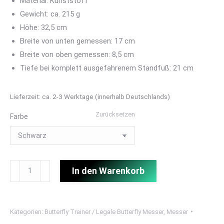
Material: Kunststoff
Gewicht: ca. 215 g
Höhe: 32,5 cm
Breite von unten gemessen: 17 cm
Breite von oben gemessen: 8,5 cm
Tiefe bei komplett ausgefahrenem Standfuß: 21 cm
Lieferzeit:
ca. 2-3 Werktage (innerhalb Deutschlands)
Zurücksetzen
Farbe
Haller
In den Warenkorb
Messerständer
-
Platz
Kategorien:
Butterfly Trainer / Legale Butterfly Messer
,
Messer
für