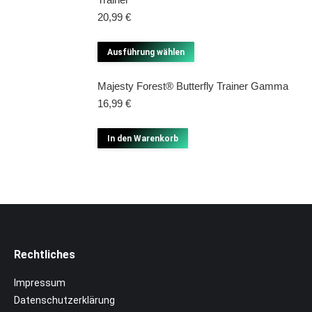
auf
20,99
€
der
Produktseite
Dieses
Ausführung wählen
gewählt
Produkt
Majesty Forest® Butterfly Trainer Gamma
werden
weist
16,99
€
mehrere
Varianten
In den Warenkorb
auf.
Die
Optionen
können
auf
der
Rechtliches
Produktseite
gewählt
Impressum
werden
Datenschutzerklärung