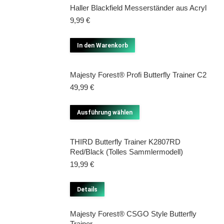
Haller Blackfield Messerständer aus Acryl
weist
9,99
€
mehrere
Varianten
In den Warenkorb
auf.
Die
Majesty Forest® Profi Butterfly Trainer C2
Optionen
49,99
€
können
auf
Dieses
Ausführung wählen
der
Produkt
Produktseite
weist
THIRD Butterfly Trainer K2807RD
gewählt
mehrere
Red/Black (Tolles Sammlermodell)
werden
19,99
€
Varianten
auf.
Details
Die
Optionen
Majesty Forest® CSGO Style Butterfly
können
Trainer